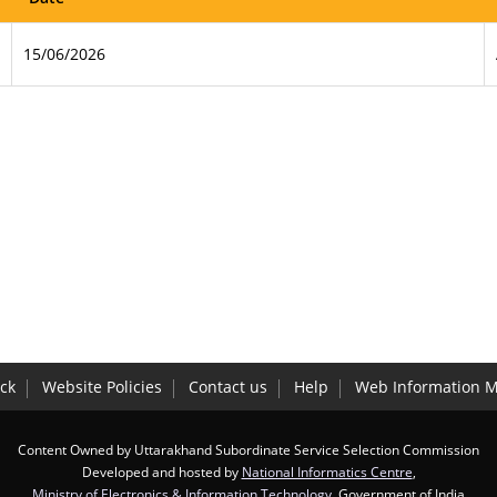
15/06/2026
ck
Website Policies
Contact us
Help
Web Information 
Content Owned by Uttarakhand Subordinate Service Selection Commission
Developed and hosted by
National Informatics Centre
,
Ministry of Electronics & Information Technology
, Government of India