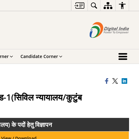
rner
Candidate Corner
ड-1(सिविल न्यायालय/कुटुंब
) के पदों हेतु विज्ञापन
View / Download