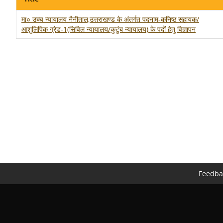
मा० उच्च न्यायालय नैनीताल,उत्तराखण्ड के अंतर्गत पदनाम-कनिष्ठ सहायक/
आशुलिपिक ग्रेड-1(सिविल न्यायालय/कुटुंब न्यायालय) के पदों हेतु विज्ञापन
Feedba