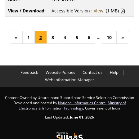
Accessible Version :
View
(1 MB)
...
«
1
2
3
4
5
6
10
»
Feedback
Website Policies
Contact us
Help
Web Information Manager
Content Owned by Uttarakhand Subordinate Service Selection Commission
Developed and hosted by
National Informatics Centre
,
Ministry of
Electronics & Information Technology
, Government of India
Last Updated:
June 01, 2026